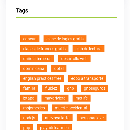
Tags
cancun
clase de ingles gratis
clases de frances gratis
club de lectura
daño a terceros
desarrollo web
dominicana
dotal
english practices free
eobo a transporte
familia
fluidez
gnp
gnpseguros
ixtapa
mayariviera
metlife
mojomexico
muerte accidental
nodejs
nuevovallarta
personaclave
php
playadelcarmen