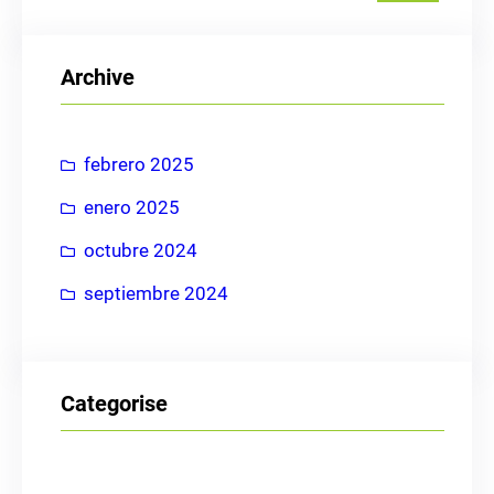
s
c
Archive
a
r
febrero 2025
enero 2025
octubre 2024
septiembre 2024
Categorise