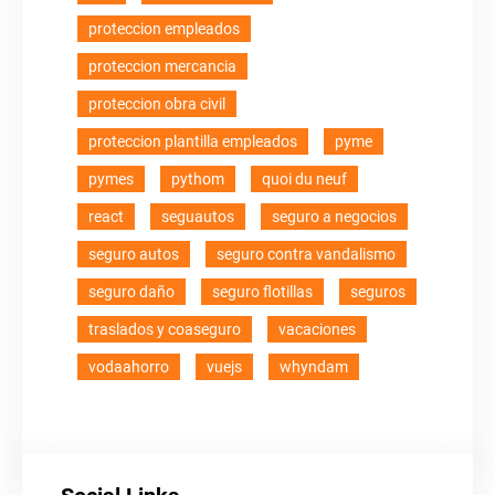
proteccion empleados
proteccion mercancia
proteccion obra civil
proteccion plantilla empleados
pyme
pymes
pythom
quoi du neuf
react
seguautos
seguro a negocios
seguro autos
seguro contra vandalismo
seguro daño
seguro flotillas
seguros
traslados y coaseguro
vacaciones
vodaahorro
vuejs
whyndam