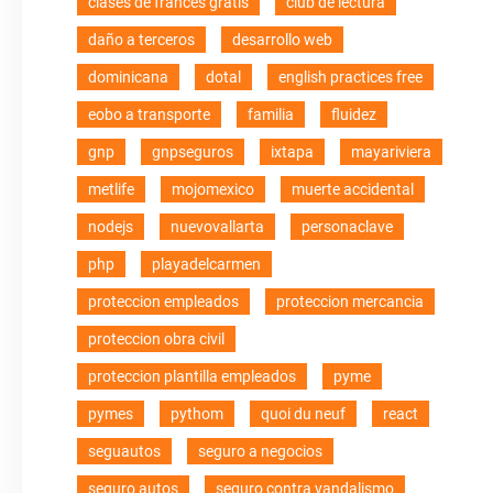
clases de frances gratis
club de lectura
daño a terceros
desarrollo web
dominicana
dotal
english practices free
eobo a transporte
familia
fluidez
gnp
gnpseguros
ixtapa
mayariviera
metlife
mojomexico
muerte accidental
nodejs
nuevovallarta
personaclave
php
playadelcarmen
proteccion empleados
proteccion mercancia
proteccion obra civil
proteccion plantilla empleados
pyme
pymes
pythom
quoi du neuf
react
seguautos
seguro a negocios
seguro autos
seguro contra vandalismo