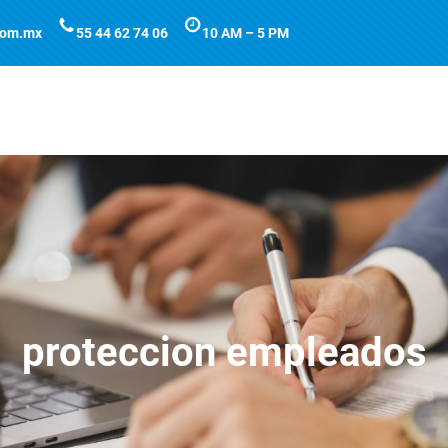
com.mx
55 44 62 74 06
10 AM – 5 PM
proteccion empleados