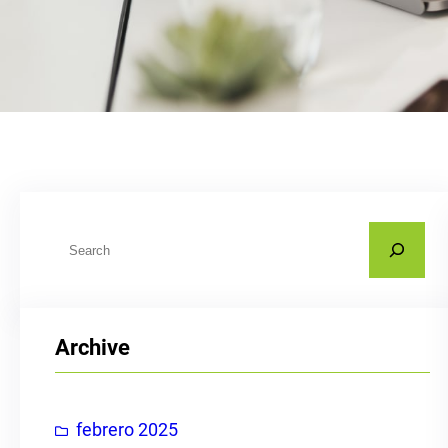
B
u
s
c
Archive
a
r
febrero 2025