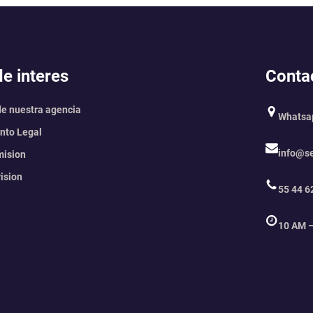
e interes
Conta
de nuestra agencia
Whats
to Legal
info@s
mision
ision
55 44 6
10 AM 