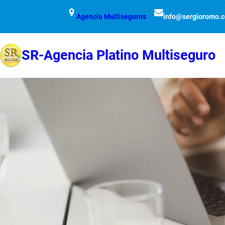
Saltar
Agencia Multiseguros
info@sergioromo.
al
contenido
SR-Agencia Platino Multiseguro