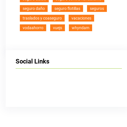
seguro daño
seguro flotillas
seguros
traslados y coaseguro
vacaciones
vodaahorro
vuejs
whyndam
Social Links
Facebook
Twitter
LinkedIn
Instagram