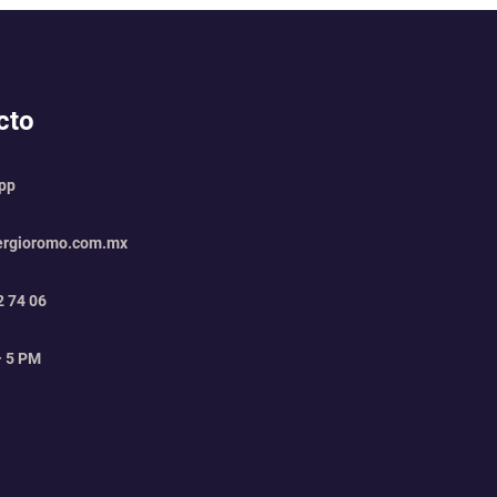
cto
app
ergioromo.com.mx
2 74 06
– 5 PM