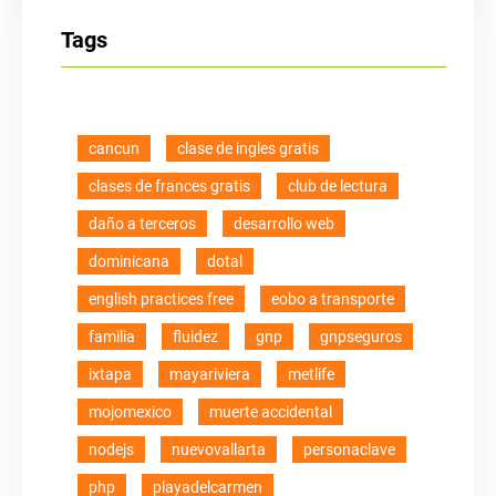
Tags
cancun
clase de ingles gratis
clases de frances gratis
club de lectura
daño a terceros
desarrollo web
dominicana
dotal
english practices free
eobo a transporte
familia
fluidez
gnp
gnpseguros
ixtapa
mayariviera
metlife
mojomexico
muerte accidental
nodejs
nuevovallarta
personaclave
php
playadelcarmen