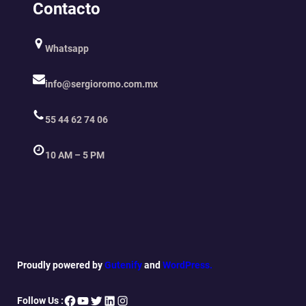
Contacto
Whatsapp
info@sergioromo.com.mx
55 44 62 74 06
10 AM – 5 PM
Proudly powered by
Gutenify
and
WordPress.
Facebook
YouTube
Twitter
LinkedIn
Instagram
Follow Us :