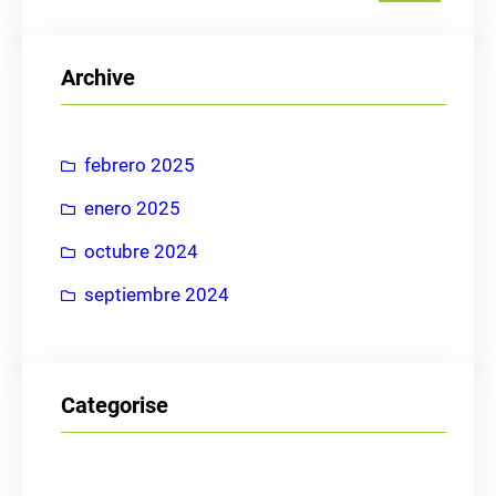
s
c
Archive
a
r
febrero 2025
enero 2025
octubre 2024
septiembre 2024
Categorise