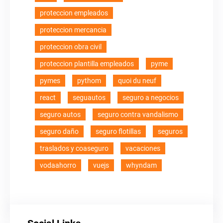
proteccion empleados
proteccion mercancia
proteccion obra civil
proteccion plantilla empleados
pyme
pymes
pythom
quoi du neuf
react
seguautos
seguro a negocios
seguro autos
seguro contra vandalismo
seguro daño
seguro flotillas
seguros
traslados y coaseguro
vacaciones
vodaahorro
vuejs
whyndam