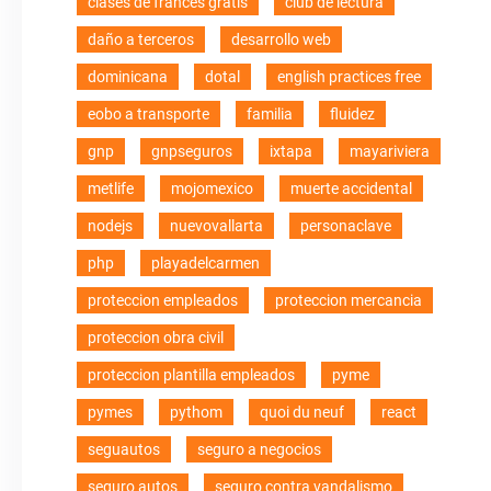
clases de frances gratis
club de lectura
daño a terceros
desarrollo web
dominicana
dotal
english practices free
eobo a transporte
familia
fluidez
gnp
gnpseguros
ixtapa
mayariviera
metlife
mojomexico
muerte accidental
nodejs
nuevovallarta
personaclave
php
playadelcarmen
proteccion empleados
proteccion mercancia
proteccion obra civil
proteccion plantilla empleados
pyme
pymes
pythom
quoi du neuf
react
seguautos
seguro a negocios
seguro autos
seguro contra vandalismo