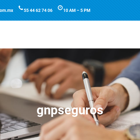
com.mx
55 44 62 74 06
10 AM – 5 PM
gnpseguros