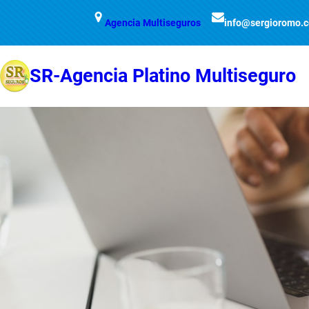
Saltar
Agencia Multiseguros
info@sergioromo.
al
contenido
SR-Agencia Platino Multiseguro