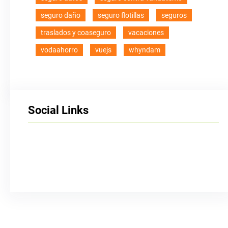
seguro daño
seguro flotillas
seguros
traslados y coaseguro
vacaciones
vodaahorro
vuejs
whyndam
Social Links
Facebook
Twitter
LinkedIn
Instagram