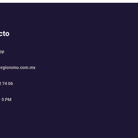
cto
app
ergioromo.com.mx
2 74 06
– 5 PM