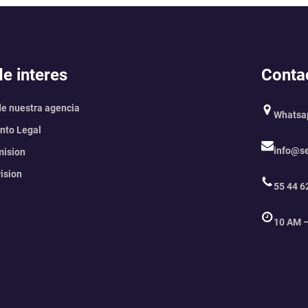
e interes
Conta
de nuestra agencia
Whats
to Legal
info@s
mision
ision
55 44 6
10 AM 