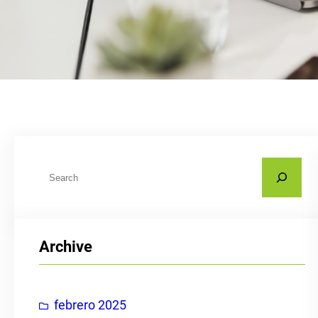
B
u
s
c
Archive
a
r
febrero 2025