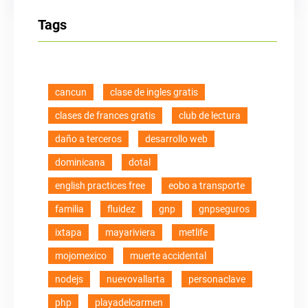
Tags
cancun
clase de ingles gratis
clases de frances gratis
club de lectura
daño a terceros
desarrollo web
dominicana
dotal
english practices free
eobo a transporte
familia
fluidez
gnp
gnpseguros
ixtapa
mayariviera
metlife
mojomexico
muerte accidental
nodejs
nuevovallarta
personaclave
php
playadelcarmen