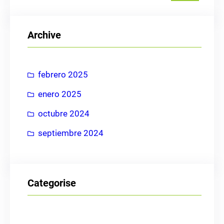
s
c
Archive
a
r
febrero 2025
enero 2025
octubre 2024
septiembre 2024
Categorise