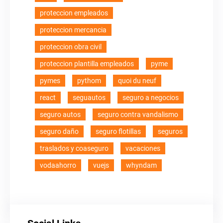
proteccion empleados
proteccion mercancia
proteccion obra civil
proteccion plantilla empleados
pyme
pymes
pythom
quoi du neuf
react
seguautos
seguro a negocios
seguro autos
seguro contra vandalismo
seguro daño
seguro flotillas
seguros
traslados y coaseguro
vacaciones
vodaahorro
vuejs
whyndam